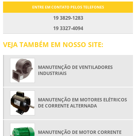
MANUTENÇÃO DE MOTOR ELÉTRICOS CC
ENTRE EM CONTATO PELOS TELEFONES
MANUTENÇÃO DE MOTORES CC
19 3829-1283
MANUTENÇÃO DE MOTORES ELÉTRICOS
19 3327-4094
MANUTENÇÃO DE MOTORES TRIFÁSICOS
VEJA TAMBÉM EM NOSSO SITE:
MANUTENÇÃO DE VENTILADORES INDUSTRIAIS
MANUTENÇÃO E MONTAGEM DE MOTORES ELÉTRICOS
MANUTENÇÃO EM MOTORES ELÉTRICOS DE CORRENTE ALTERNADA
MANUTENÇÃO DE VENTILADORES
MANUTENÇÃO PREVENTIVA DE MOTORES ELÉTRICOS
INDUSTRIAIS
MANUTENÇÃO PREVENTIVA MOTORES CC
MOTOR DE CORRENTE ALTERNADA
MANUTENÇÃO EM MOTORES ELÉTRICOS
MOTOR DE INDUÇÃO TRIFÁSICO
DE CORRENTE ALTERNADA
MOTORES ELÉTRICOS DE INDUÇÃO
MOTORES ELÉTRICOS DE INDUÇÃO TRIFÁSICO
REBOBINAGEM DE MOTOR DE INDUÇÃO
MANUTENÇÃO DE MOTOR CORRENTE