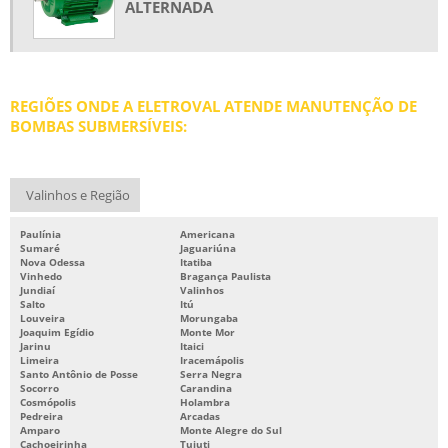
ALTERNADA
REBOBINAGEM DE MOTORES
REBOBINAGEM DE MOTORES ELÉTRICOS
REBOBINAGEM DE MOTORES ELÉTRICOS PREÇO
REGIÕES ONDE A ELETROVAL ATENDE MANUTENÇÃO DE
REBOBINAMENTO DE MOTORES
BOMBAS SUBMERSÍVEIS:
REBOBINAMENTO DE MOTORES ELÉTRICOS
REBOBINAMENTO DE MOTORES PREÇO
Valinhos e Região
REBOBINAMENTO DE MOTORES SP
Paulínia
Americana
REPARO DE MOTORES ELÉTRICOS
Sumaré
Jaguariúna
Nova Odessa
Itatiba
SERVIÇOS DE BOMBAS
Vinhedo
Bragança Paulista
Jundiaí
Valinhos
Salto
Itú
Louveira
Morungaba
Joaquim Egídio
Monte Mor
Jarinu
Itaici
Limeira
Iracemápolis
Santo Antônio de Posse
Serra Negra
Socorro
Carandina
Cosmópolis
Holambra
Pedreira
Arcadas
Amparo
Monte Alegre do Sul
Cachoeirinha
Tuiuti