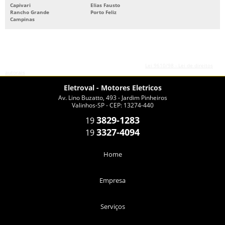
Capivari
Elias Fausto
Rancho Grande
Porto Feliz
Campinas
O conteúdo do texto desta página é de direito reservado. Sua reprodução, parcial ou
total, mesmo citando nossos links, é proibida sem a autorização do autor. Crime de
violação de direito autoral – artigo 184 do Código Penal –
Lei 9610/98 - Lei de direitos
autorais
.
Eletroval - Motores Eletricos
Av. Lino Buzatto, 493 - Jardim Pinheiros
Valinhos-SP - CEP: 13274-440
3829-1283
19
3327-4094
19
Home
Empresa
Serviços