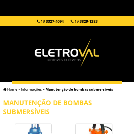
19
3327-4094
19
3829-1283
Home
»
Informações
»
Manutenção de bombas submersíveis
HOME
EMPRESA
SERVIÇOS
PRODUTOS
MANUTENÇÃO DE BOMBAS
SUBMERSÍVEIS
INFORMAÇÕES
CONTATO