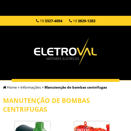
19
3327-4094
19
3829-1283
Home
»
Informações
»
Manutenção de bombas centrifugas
HOME
EMPRESA
SERVIÇOS
PRODUTOS
MANUTENÇÃO DE BOMBAS
CENTRIFUGAS
INFORMAÇÕES
CONTATO