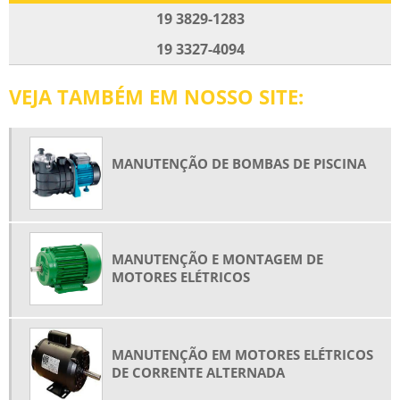
MANUTENÇÃO DE MOTORES CC
19 3829-1283
MANUTENÇÃO DE MOTORES ELÉTRICOS
19 3327-4094
MANUTENÇÃO DE MOTORES TRIFÁSICOS
VEJA TAMBÉM EM NOSSO SITE:
MANUTENÇÃO DE VENTILADORES INDUSTRIAIS
MANUTENÇÃO E MONTAGEM DE MOTORES ELÉTRICOS
MANUTENÇÃO EM MOTORES ELÉTRICOS DE CORRENTE ALTERNADA
MANUTENÇÃO DE BOMBAS DE PISCINA
MANUTENÇÃO PREVENTIVA DE MOTORES ELÉTRICOS
MANUTENÇÃO PREVENTIVA MOTORES CC
MOTOR DE CORRENTE ALTERNADA
MANUTENÇÃO E MONTAGEM DE
MOTOR DE INDUÇÃO TRIFÁSICO
MOTORES ELÉTRICOS
MOTORES ELÉTRICOS DE INDUÇÃO
MOTORES ELÉTRICOS DE INDUÇÃO TRIFÁSICO
REBOBINAGEM DE MOTOR DE INDUÇÃO
MANUTENÇÃO EM MOTORES ELÉTRICOS
DE CORRENTE ALTERNADA
REBOBINAGEM DE MOTORES