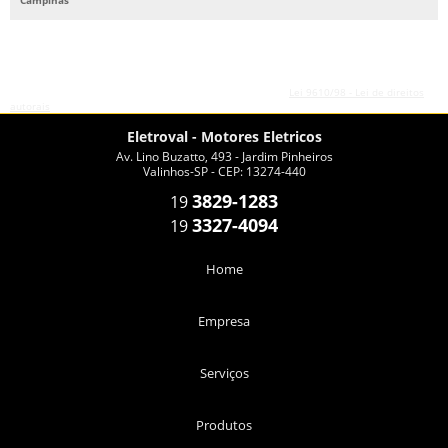
O conteúdo do texto desta página é de direito reservado. Sua reprodução, parcial ou
total, mesmo citando nossos links, é proibida sem a autorização do autor. Crime de
violação de direito autoral – artigo 184 do Código Penal –
Lei 9610/98 - Lei de direitos
autorais
.
Eletroval - Motores Eletricos
Av. Lino Buzatto, 493 - Jardim Pinheiros
Valinhos-SP - CEP: 13274-440
3829-1283
19
3327-4094
19
Home
Empresa
Serviços
Produtos