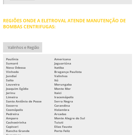
REBOBINAGEM DE MOTORES ELÉTRICOS
REBOBINAGEM DE MOTORES ELÉTRICOS PREÇO
REGIÕES ONDE A ELETROVAL ATENDE MANUTENÇÃO DE
REBOBINAMENTO DE MOTORES
BOMBAS CENTRIFUGAS:
REBOBINAMENTO DE MOTORES ELÉTRICOS
REBOBINAMENTO DE MOTORES PREÇO
Valinhos e Região
REBOBINAMENTO DE MOTORES SP
Paulínia
Americana
REPARO DE MOTORES ELÉTRICOS
Sumaré
Jaguariúna
Nova Odessa
Itatiba
SERVIÇOS DE BOMBAS
Vinhedo
Bragança Paulista
Jundiaí
Valinhos
Salto
Itú
Louveira
Morungaba
Joaquim Egídio
Monte Mor
Jarinu
Itaici
Limeira
Iracemápolis
Santo Antônio de Posse
Serra Negra
Socorro
Carandina
Cosmópolis
Holambra
Pedreira
Arcadas
Amparo
Monte Alegre do Sul
Cachoeirinha
Tuiuti
Capivari
Elias Fausto
Rancho Grande
Porto Feliz
Campinas