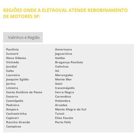
REBOBINAGEM DE MOTORES ELÉTRICOS PREÇO
REGIÕES ONDE A ELETROVAL ATENDE REBOBINAMENTO
REBOBINAMENTO DE MOTORES
DE MOTORES SP:
REBOBINAMENTO DE MOTORES ELÉTRICOS
REBOBINAMENTO DE MOTORES PREÇO
Valinhos e Região
REBOBINAMENTO DE MOTORES SP
Paulínia
Americana
REPARO DE MOTORES ELÉTRICOS
Sumaré
Jaguariúna
Nova Odessa
Itatiba
SERVIÇOS DE BOMBAS
Vinhedo
Bragança Paulista
Jundiaí
Valinhos
Salto
Itú
Louveira
Morungaba
Joaquim Egídio
Monte Mor
Jarinu
Itaici
Limeira
Iracemápolis
Santo Antônio de Posse
Serra Negra
Socorro
Carandina
Cosmópolis
Holambra
Pedreira
Arcadas
Amparo
Monte Alegre do Sul
Cachoeirinha
Tuiuti
Capivari
Elias Fausto
Rancho Grande
Porto Feliz
Campinas