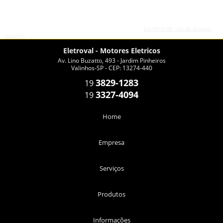
O conteúdo do texto desta página é de direito reservado. Sua reprodução, parcial ou
total, mesmo citando nossos links, é proibida sem a autorização do autor. Crime de
violação de direito autoral – artigo 184 do Código Penal –
Lei 9610/98 - Lei de direitos
autorais
.
Eletroval - Motores Eletricos
Av. Lino Buzatto, 493 - Jardim Pinheiros
Valinhos-SP - CEP: 13274-440
3829-1283
19
3327-4094
19
Home
Empresa
Serviços
Produtos
Informações