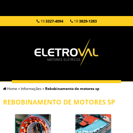
19
3327-4094
19
3829-1283
Home
»
Informações
»
Rebobinamento de motores sp
HOME
EMPRESA
SERVIÇOS
PRODUTOS
REBOBINAMENTO DE MOTORES SP
INFORMAÇÕES
CONTATO