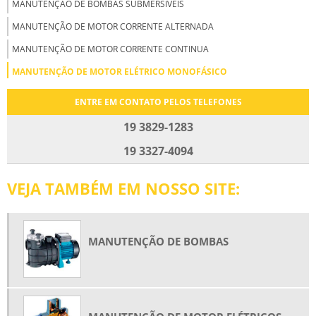
MANUTENÇÃO DE BOMBAS SUBMERSÍVEIS
MANUTENÇÃO DE MOTOR CORRENTE ALTERNADA
MANUTENÇÃO DE MOTOR CORRENTE CONTINUA
MANUTENÇÃO DE MOTOR ELÉTRICO MONOFÁSICO
MANUTENÇÃO DE MOTOR ELÉTRICOS CC
ENTRE EM CONTATO PELOS TELEFONES
MANUTENÇÃO DE MOTORES CC
19 3829-1283
MANUTENÇÃO DE MOTORES ELÉTRICOS
19 3327-4094
MANUTENÇÃO DE MOTORES TRIFÁSICOS
VEJA TAMBÉM EM NOSSO SITE:
MANUTENÇÃO DE VENTILADORES INDUSTRIAIS
MANUTENÇÃO E MONTAGEM DE MOTORES ELÉTRICOS
MANUTENÇÃO EM MOTORES ELÉTRICOS DE CORRENTE ALTERNADA
MANUTENÇÃO DE BOMBAS
MANUTENÇÃO PREVENTIVA DE MOTORES ELÉTRICOS
MANUTENÇÃO PREVENTIVA MOTORES CC
MOTOR DE CORRENTE ALTERNADA