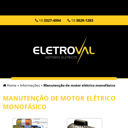
19
3327-4094
19
3829-1283
Home
»
Informações
»
Manutenção de motor elétrico monofásico
HOME
EMPRESA
SERVIÇOS
PRODUTOS
MANUTENÇÃO DE MOTOR ELÉTRICO
MONOFÁSICO
INFORMAÇÕES
CONTATO