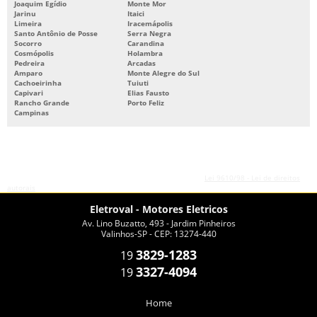
Joaquim Egídio
Monte Mor
Jarinu
Itaici
Limeira
Iracemápolis
Santo Antônio de Posse
Serra Negra
Socorro
Carandina
Cosmópolis
Holambra
Pedreira
Arcadas
Amparo
Monte Alegre do Sul
Cachoeirinha
Tuiuti
Capivari
Elias Fausto
Rancho Grande
Porto Feliz
Campinas
O conteúdo do texto desta página é de direito reservado. Sua reprodução, parcial ou
total, mesmo citando nossos links, é proibida sem a autorização do autor. Crime de
violação de direito autoral – artigo 184 do Código Penal –
Lei 9610/98 - Lei de direitos
autorais
.
Eletroval - Motores Eletricos
Av. Lino Buzatto, 493 - Jardim Pinheiros
Valinhos-SP - CEP: 13274-440
3829-1283
19
3327-4094
19
Home