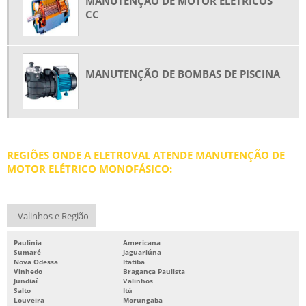
MANUTENÇÃO DE MOTOR ELÉTRICOS
MOTOR DE INDUÇÃO TRIFÁSICO
CC
MOTORES ELÉTRICOS DE INDUÇÃO
MOTORES ELÉTRICOS DE INDUÇÃO TRIFÁSICO
REBOBINAGEM DE MOTOR DE INDUÇÃO
MANUTENÇÃO DE BOMBAS DE PISCINA
REBOBINAGEM DE MOTORES
REBOBINAGEM DE MOTORES ELÉTRICOS
REBOBINAGEM DE MOTORES ELÉTRICOS PREÇO
REGIÕES ONDE A ELETROVAL ATENDE MANUTENÇÃO DE
REBOBINAMENTO DE MOTORES
MOTOR ELÉTRICO MONOFÁSICO:
REBOBINAMENTO DE MOTORES ELÉTRICOS
REBOBINAMENTO DE MOTORES PREÇO
Valinhos e Região
REBOBINAMENTO DE MOTORES SP
Paulínia
Americana
REPARO DE MOTORES ELÉTRICOS
Sumaré
Jaguariúna
Nova Odessa
Itatiba
SERVIÇOS DE BOMBAS
Vinhedo
Bragança Paulista
Jundiaí
Valinhos
Salto
Itú
Louveira
Morungaba