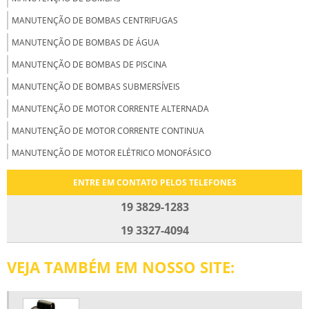
MANUTENÇÃO DE BOMBAS CENTRIFUGAS
MANUTENÇÃO DE BOMBAS DE ÁGUA
MANUTENÇÃO DE BOMBAS DE PISCINA
MANUTENÇÃO DE BOMBAS SUBMERSÍVEIS
MANUTENÇÃO DE MOTOR CORRENTE ALTERNADA
MANUTENÇÃO DE MOTOR CORRENTE CONTINUA
MANUTENÇÃO DE MOTOR ELÉTRICO MONOFÁSICO
MANUTENÇÃO DE MOTOR ELÉTRICOS CC
ENTRE EM CONTATO PELOS TELEFONES
MANUTENÇÃO DE MOTORES CC
19 3829-1283
MANUTENÇÃO DE MOTORES ELÉTRICOS
19 3327-4094
MANUTENÇÃO DE MOTORES TRIFÁSICOS
VEJA TAMBÉM EM NOSSO SITE:
MANUTENÇÃO DE VENTILADORES INDUSTRIAIS
MANUTENÇÃO E MONTAGEM DE MOTORES ELÉTRICOS
MANUTENÇÃO EM MOTORES ELÉTRICOS DE CORRENTE ALTERNADA