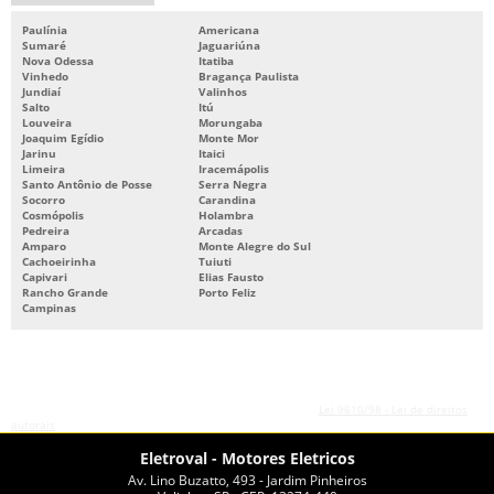
Paulínia
Americana
REPARO DE MOTORES ELÉTRICOS
Sumaré
Jaguariúna
Nova Odessa
Itatiba
SERVIÇOS DE BOMBAS
Vinhedo
Bragança Paulista
Jundiaí
Valinhos
Salto
Itú
Louveira
Morungaba
Joaquim Egídio
Monte Mor
Jarinu
Itaici
Limeira
Iracemápolis
Santo Antônio de Posse
Serra Negra
Socorro
Carandina
Cosmópolis
Holambra
Pedreira
Arcadas
Amparo
Monte Alegre do Sul
Cachoeirinha
Tuiuti
Capivari
Elias Fausto
Rancho Grande
Porto Feliz
Campinas
O conteúdo do texto desta página é de direito reservado. Sua reprodução, parcial ou
total, mesmo citando nossos links, é proibida sem a autorização do autor. Crime de
violação de direito autoral – artigo 184 do Código Penal –
Lei 9610/98 - Lei de direitos
autorais
.
Eletroval - Motores Eletricos
Av. Lino Buzatto, 493 - Jardim Pinheiros