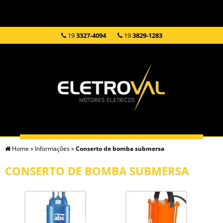
19
3327-4094
19
3829-1283
Home
»
Informações
»
Conserto de bomba submersa
HOME
EMPRESA
SERVIÇOS
PRODUTOS
CONSERTO DE BOMBA SUBMERSA
INFORMAÇÕES
CONTATO