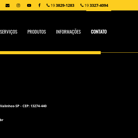
19
3829-1283
19
3327-4094
SERVIÇOS
PRODUTOS
INFORMAÇÕES
CONTATO
 Valinhos-SP - CEP: 13274-440
br