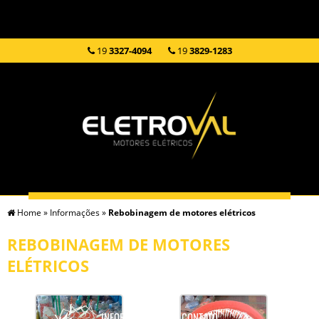
19
3327-4094
19
3829-1283
Home
»
Informações
»
Rebobinagem de motores elétricos
HOME
EMPRESA
SERVIÇOS
PRODUTOS
REBOBINAGEM DE MOTORES
ELÉTRICOS
INFORMAÇÕES
CONTATO