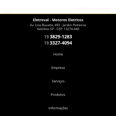
O conteúdo do texto desta página é de direito reservado. Sua reprodução, parcial ou
total, mesmo citando nossos links, é proibida sem a autorização do autor. Crime de
violação de direito autoral – artigo 184 do Código Penal –
Lei 9610/98 - Lei de direitos
autorais
.
Eletroval - Motores Eletricos
Av. Lino Buzatto, 493 - Jardim Pinheiros
Valinhos-SP - CEP: 13274-440
3829-1283
19
3327-4094
19
Home
Empresa
Serviços
Produtos
Informações