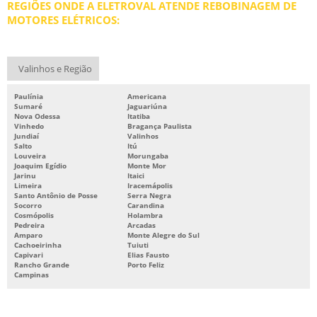
REGIÕES ONDE A ELETROVAL ATENDE REBOBINAGEM DE
REBOBINAMENTO DE MOTORES
MOTORES ELÉTRICOS:
REBOBINAMENTO DE MOTORES ELÉTRICOS
REBOBINAMENTO DE MOTORES PREÇO
Valinhos e Região
REBOBINAMENTO DE MOTORES SP
Paulínia
Americana
REPARO DE MOTORES ELÉTRICOS
Sumaré
Jaguariúna
Nova Odessa
Itatiba
SERVIÇOS DE BOMBAS
Vinhedo
Bragança Paulista
Jundiaí
Valinhos
Salto
Itú
Louveira
Morungaba
Joaquim Egídio
Monte Mor
Jarinu
Itaici
Limeira
Iracemápolis
Santo Antônio de Posse
Serra Negra
Socorro
Carandina
Cosmópolis
Holambra
Pedreira
Arcadas
Amparo
Monte Alegre do Sul
Cachoeirinha
Tuiuti
Capivari
Elias Fausto
Rancho Grande
Porto Feliz
Campinas