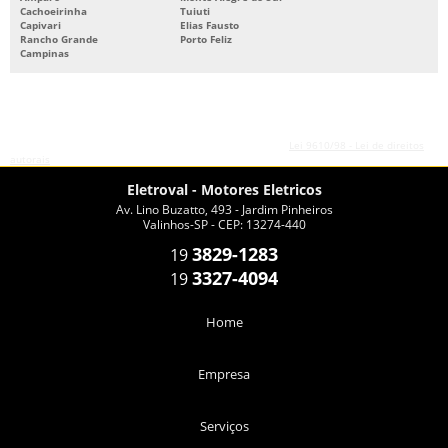
Cachoeirinha
Tuiuti
Capivari
Elias Fausto
Rancho Grande
Porto Feliz
Campinas
O conteúdo do texto desta página é de direito reservado. Sua reprodução, parcial ou
total, mesmo citando nossos links, é proibida sem a autorização do autor. Crime de
violação de direito autoral – artigo 184 do Código Penal –
Lei 9610/98 - Lei de direitos
autorais
.
Eletroval - Motores Eletricos
Av. Lino Buzatto, 493 - Jardim Pinheiros
Valinhos-SP - CEP: 13274-440
3829-1283
19
3327-4094
19
Home
Empresa
Serviços