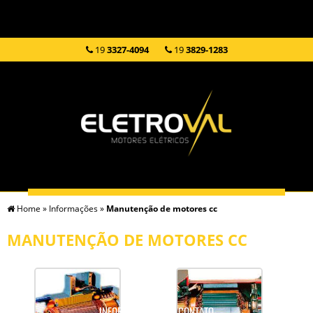
19
3327-4094
19
3829-1283
Home
»
Informações
»
Manutenção de motores cc
HOME
EMPRESA
SERVIÇOS
PRODUTOS
MANUTENÇÃO DE MOTORES CC
INFORMAÇÕES
CONTATO