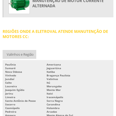
MANUTENÇÃO DE MOTOR CORRENTE
ALTERNADA
REBOBINAGEM DE MOTORES
REBOBINAGEM DE MOTORES ELÉTRICOS
REBOBINAGEM DE MOTORES ELÉTRICOS PREÇO
REGIÕES ONDE A ELETROVAL ATENDE MANUTENÇÃO DE
REBOBINAMENTO DE MOTORES
MOTORES CC:
REBOBINAMENTO DE MOTORES ELÉTRICOS
REBOBINAMENTO DE MOTORES PREÇO
Valinhos e Região
REBOBINAMENTO DE MOTORES SP
Paulínia
Americana
REPARO DE MOTORES ELÉTRICOS
Sumaré
Jaguariúna
Nova Odessa
Itatiba
SERVIÇOS DE BOMBAS
Vinhedo
Bragança Paulista
Jundiaí
Valinhos
Salto
Itú
Louveira
Morungaba
Joaquim Egídio
Monte Mor
Jarinu
Itaici
Limeira
Iracemápolis
Santo Antônio de Posse
Serra Negra
Socorro
Carandina
Cosmópolis
Holambra
Pedreira
Arcadas
Amparo
Monte Alegre do Sul